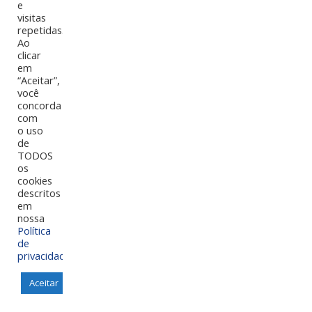
no ano de 2018. Sempre incorporando novas parcerias e
e
produtos de qualidade ao nosso portfólio, a ABC segue com
visitas
repetidas.
os valores adquiridos no passado e o olhar firme no futuro.
Ao
clicar
em
“Aceitar”,
você
concorda
com
o uso
de
TODOS
os
cookies
descritos
em
nossa
Política
de
privacidade
.
Aceitar