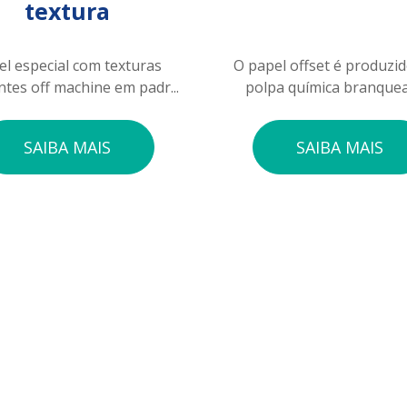
textura
el especial com texturas
O papel offset é produzi
tes off machine em padr...
polpa química branquead
SAIBA MAIS
SAIBA MAIS