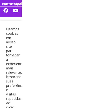
contato@abcdistribuidora.com.br
Usamos
cookies
em
nosso
site
para
fornecer
a
experiência
Envelopes
mais
relevante,
lembrando
Home
Produtos
Envelopes
suas
preferências
e
visitas
repetidas.
Ao
clicar