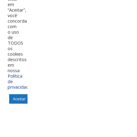
em
“Aceitar”,
você
concorda
com
o uso
de
TODOS
os
cookies
descritos
em
nossa
Política
de
privacidade
.
Envelopes Kraft ouro
Aceitar
Os envelopes Kraft ouro são uma opção elegante e...