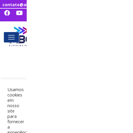
contato@abcdistribuidora.com.br
Usamos
cookies
em
nosso
site
para
fornecer
a
experiência