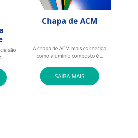
Chapa de ACM
a
e
A chapa de ACM mais conhecida
cia são
como alumínio composto é ...
..
SAIBA MAIS