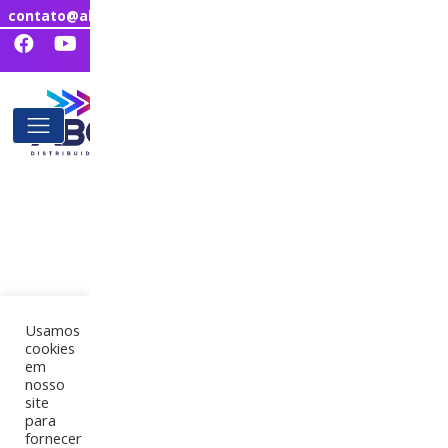
contato@abcdistribuidora.com.br
Usamos
cookies
em
nosso
site
para
fornecer