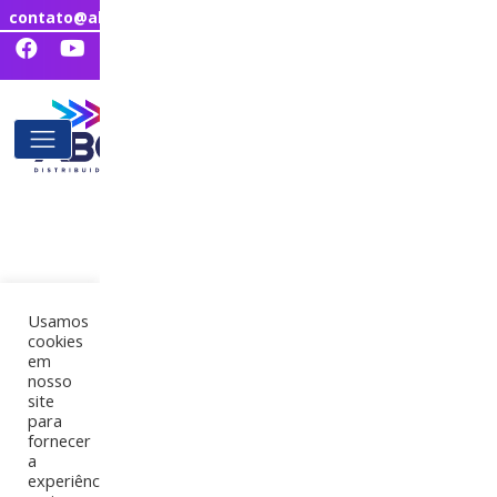
contato@abcdistribuidora.com.br
Usamos
cookies
em
nosso
site
para
fornecer
a
experiência