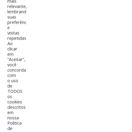
mais
relevante,
lembrando
suas
preferências
e
visitas
repetidas.
Ao
clicar
em
“Aceitar”,
você
concorda
Papel Candy Plus
com
o uso
de
TODOS
os
A linha de papéis especiais Candy Plus conta com 6 cores
cookies
em tons pastéis que podem ser utilizados em qualquer
descritos
criação e design. São papéis coloridos na massa com fácil
em
utilização e ótimos resultados de impressão.
nossa
Política
de
Sugestão de uso: artesanato, blocos de desenho,