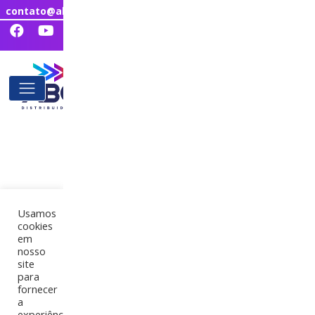
contato@abcdistribuidora.com.br
Usamos
cookies
em
nosso
site
para
fornecer
a
experiência