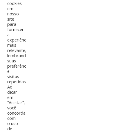
cookies
contato@abcdistribuidora.com.br
em
nosso
site
para
fornecer
a
experiência
mais
relevante,
lembrando
suas
preferências
Epson Impressoras
e
visitas
repetidas.
Ao
Home
clicar
Epson apresenta inovação: Impressora de mesa UV
em
“Aceitar”,
para personalização de objetos.
você
concorda
com
o uso
de