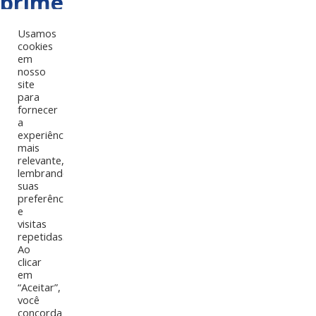
primeira impressora de mesa
UV A4, permitindo
Usamos
cookies
personalização de objetos
em
nosso
para criar produtos
site
para
exclusivos.
fornecer
a
experiência
mais
relevante,
lembrando
suas
preferências
e
visitas
repetidas.
Ao
clicar
em
“Aceitar”,
você
concorda