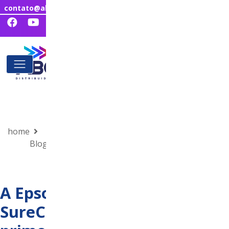
contato@abcdistribuidora.com.br
home
Epson apresenta inovação: Impressora de
Blog
mesa UV para personalização de objetos.
A Epson surpreende com a
SureColor V1060, sua