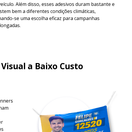
veículo. Além disso, esses adesivos duram bastante e
istem bem a diferentes condições climáticas,
nando-se uma escolha eficaz para campanhas
longadas.
 Visual a Baixo Custo
anners
onam
er
es