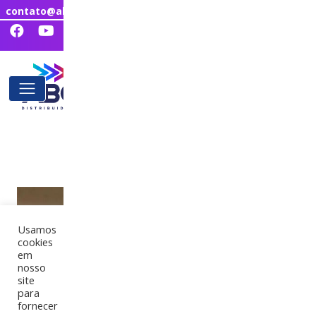
contato@abcdistribuidora.com.br
Usamos
cookies
em
nosso
site
para
fornecer