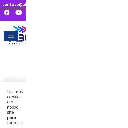
contato@abcdistribuidora.com.br
Usamos
cookies
em
nosso
site
para
fornecer
a