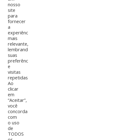
nosso
site
para
fornecer
a
experiência
mais
relevante,
lembrando
suas
preferências
e
visitas
repetidas.
Ao
clicar
em
“Aceitar”,
você
Os amantes da leitura enfrentam um dilema
concorda
contemporâneo: optar pelos livros tradicionais
com
impressos ou pela conveniência dos livros digitais?
o uso
de
Ambas as opções têm seus méritos e deméritos, e a
TODOS
escolha muitas vezes se resume a preferências
os